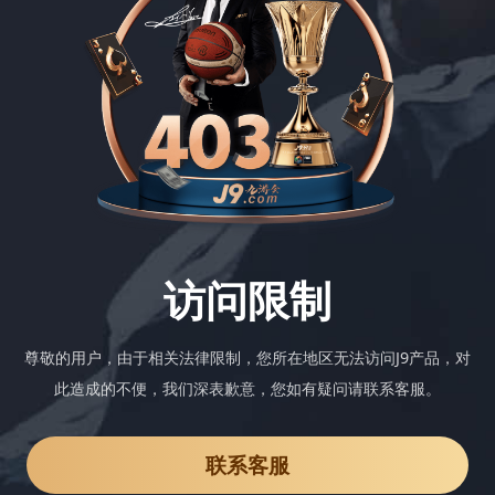
访问限制
尊敬的用户，由于相关法律限制，您所在地区无法访问J9产品，对
此造成的不便，我们深表歉意，您如有疑问请联系客服。
联系客服