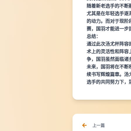
随着新老选手的不断
尤其是在年轻选手逐
的动力。而对于现阶
赛，国羽才能进一步
总结：
通过此次汤尤杯阵容
术上的灵活性和阵容
争，国羽虽然面临诸
未来，国羽将在不断
续书写辉煌篇章。汤
选手的共同努力下，
上一篇