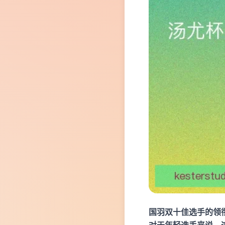
国羽双十佳选手的领
对于年轻选手来说，