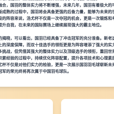
融合，国羽的整体实力将不断增强，未来几年，国羽有着极大的
渐成熟的过程中，国羽将会具备更强的后备力量，能够为未来的
段的阵容来说，汤尤杯不仅是一次夺冠的机会，更是一次锻炼和
提升自我，在未来的国际赛场上继续展现强大的霸主地位。
的揭晓，可以看出，国羽已经具备了冲击冠军的充分准备。新老
上的深度保障，而双十佳选手的领衔更是为阵容增添了强大的实
多挑战，但凭借其强大的整体实力以及顶级选手的领衔，重回世
积累经验的过程中，持续优化阵容配置，提升各项技术和心理素
尤杯不仅是对他们实力的检验，更是一次展示国羽羽毛球崭新未
冠军的荣光终将再次属于中国羽毛球队。