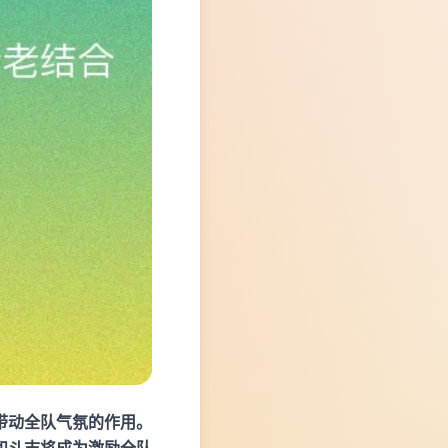
带动全队气氛的作用。
和斗志将成为激励全队