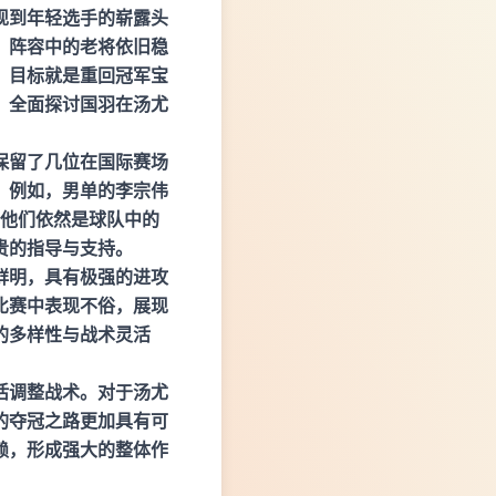
现到年轻选手的崭露头
。阵容中的老将依旧稳
，目标就是重回冠军宝
，全面探讨国羽在汤尤
保留了几位在国际赛场
。例如，男单的李宗伟
他们依然是球队中的
贵的指导与支持。
鲜明，具有极强的进攻
比赛中表现不俗，展现
的多样性与战术灵活
活调整战术。对于汤尤
的夺冠之路更加具有可
赖，形成强大的整体作