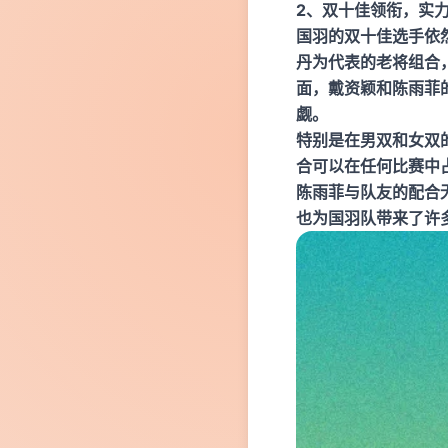
2、双十佳领衔，实
国羽的双十佳选手依
丹为代表的老将组合
面，戴资颖和陈雨菲
觑。
特别是在男双和女双
合可以在任何比赛中
陈雨菲与队友的配合
也为国羽队带来了许