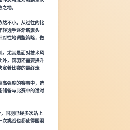
败之地。
依然不小。从过往的比
年轻选手逐渐崭露头
针对性地调整策略，做
制。尤其是面对技术风
此外，国羽还需要提升
决定着比赛的最终走
类高强度的赛事中，选
能储备与比赛中的适时
今，国羽已经多次站上
一次挑战也都使得国羽